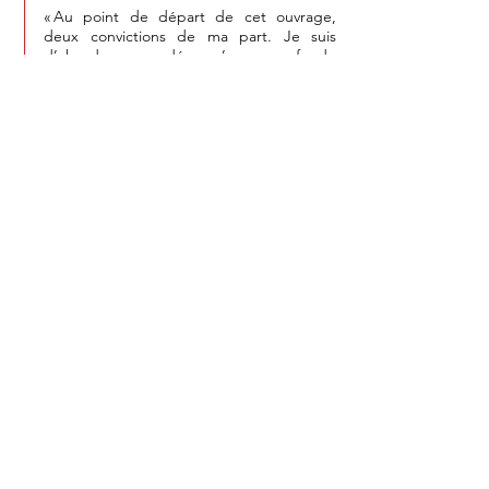
« Au point de départ de cet ouvrage,
deux convictions de ma part. Je suis
d’abord persuadé qu’une profonde
réinterprétation de la pensée religieuse
s’impose actuellement. Et je suis tout
aussi persuadé que le théologien-
philosophe Paul Tillich a ouvert la voie en
ce sens. » (Jean Richard)
https://www.pulaval.com/livres/paul-tillich-
au-dela-du-naturalisme-et-du-
supranaturalisme