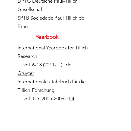
DPTG
Deutsche Paul-Tillich
Gesellschaft
SPTB
Sociedade Paul TIllich do
Brasil
Yearbook
International Yearbook for Tillich
Research
vol.
6-13 (2011
- ...) :
de
Gruyter
Internationales Jahrbuch für die
Tillich-Forschung
vol.
1-5 (2005-2009)
:
Lit
Verlag
Textes sur Paul Tillich
Les articles d'André Gounelle